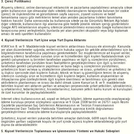
3. Çerez Politikamız
Alışveriş sitemiz; online davranışsal reklamcılık ve pazarlama yapılabilmesi amacıyla siteye
gelen kullanıcının üye olmasalar dahi sitedeki davranışlarını tarayıcıda bulunan bir cookie
(çerez) ile ilişkilendirme ve görüntülenen sayfa sayısını, ziyaret süresini ve hedef
tamamlama sayısı gibi metriklerini temel alan yeniden pazarlama listeleri tanımlama
hakkını haizdir. Daha sonrasında bu kullanıcıya sitede ya da Görüntülü Reklam Ağı’ndaki
diğer sitelerde, kullanıcıların ilgi alanlarına göre hedefe yönelik reklam içeriği gösterilebilir.
Google AFS reklamlarının alışveriş sitemize yönlendirilmesi esnasında Google kullanıcıların
tarayıcısına çerez yerleştirebilir, bunlarda yer alan çerezleri okuyabilir veya bilgi toplamak
amacı ile web işaretleri kullanabilir.
4. Kişisel Verilerinizin Yurt İçine veya Yurt Dışına Aktarımı
KVKK’nın 8. ve 9. Maddelerinde kişisel verilerin aktarılması hususu ele alınmıştır. Kanunda
yer alan düzenlemeler ışığında, verilerinizin hukuka uygun bir şekilde aktarılabilmesi için bu
bilgilendirmenin tarafımızca yapılması gerekmektedir. Siz müşterilerimize ait kişisel veriler,
alışveriş sitemiz tarafından sunulan ürün ve hizmetlerden ilgili kişileri faydalandırmak için
gerekli çalışmaların iş birimleri tarafından yapılması ve ilgili iş süreçlerinin yürütülmesi,
şirketimiz tarafından yürütülen ticari faaliyetlerin gerçekleştirilmesi için ilgili iş birimleri
tarafından gerekli çalışmaların yapılması ve buna bağlı iş süreçlerinin yürütülmesi,
şirketimizin ticari ve/veya iş stratejilerinin planlanması ve icrası, şirketimiz ve şirketimiz ile
iş ilişkisi içerisinde olan kişilerin hukuki, teknik ve ticari iş güvenliğinin temini ile alışveriş
sitemizin sunduğu ürün ve hizmetlerin ilgili kişilerin beğeni, kullanım alışkanlıkları ve
ihtiyaçlarına göre özelleştirilerek ilgili kişilere önerilmesi ve tanıtılması için gerekli olan
aktivitelerin planlanması ve icrası da dahil olmak üzere Kanun’un 8. ve 9. maddelerinde
belirtilen kişisel veri aktarım şartları ve amaçları çerçevesinde şirket yetkilileri, iştiraklerimiz,
iş ortaklarımız, tedarikçilerimiz, hissedarlarımız, kanunen yetkili kamu kurum ve kuruluşları
ile özel kurumlar ile paylaşılabilecektir.
İnternet sitesi kullanıcısının ad, soyad ve iletişim bilgileri, ödeme aşamasında onaylayacağı
ödeme kuruluşu çerçeve sözleşmesi uyarınca ve 9 Ocak 2008 tarihli ve 26751 sayılı Resmi
Gazete’de yayımlanan Suç Gelirlerinin Aklanmasının ve Terörün Finansmanının
Önlenmesine Dair Tedbirler Hakkında Yönetmelik uyarınca kimlik doğrulaması
gerçekleştirilmesi amacıyla ödeme kuruluşlarıyla paylaşılabilecektir.
Şirketimiz, kişisel verileri yukarıda belirtilen amaçlar dahilinde, 6698 sayılı Kanun’da
öngörülen şartları sağlamak koşulu ile yurt içinde üçüncü kişilere aktarabileceği gibi yurt
dışına da aktarabilecektir.
5. Kişisel Verilerinizin Toplanması ve İşlenmesinin Yöntemi ve Hukuki Sebepleri