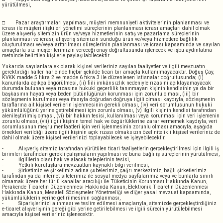
yürütülmesi,
□
Pazar araştırmaları yapılması, müşteri memnuniyeti aktivitelerinin planlanması ve
icrası ile müşteri ilişkileri yönetimi süreçlerinin planlanması icrası amaçları dahil olmak
üzere alışveriş sitemizin ürün ve/veya hizmetlerinin satış ve pazarlama süreçlerinin
planlanması ve icrası, alışveriş sitemizin sunduğu ürün ve/veya hizmetlere bağlılık
oluşturulması ve/veya arttırılması süreçlerinin planlanması ve icrası kapsamında ve sayılan
amaçlarla siz müşterilerimizin vereceği onay doğrultusunda işlenecek ve işbu aydınlatma
metninde belirtilen kişilerle paylaşılabilecektir.
Yukarıda sayılanlara ek olarak kişisel verileriniz sayılan faaliyetler ve ilgili mevzuatın
gerektirdiği haller haricinde hiçbir şekilde ticari bir amaçla kullanılmayacaktır. Doğuş Çay,
KVKK madde 5 fıkra 2 ve madde 6 fıkra 3 ile düzenlenen istisnalar doğrultusunda; (i)
kanunlarda açıkça öngörülmesi, (ii) fiili imkânsızlık nedeniyle rızasını açıklayamayacak
durumda bulunan veya rızasına hukuki geçerlilik tanınmayan kişinin kendisinin ya da bir
başkasının hayatı veya beden bütünlüğünün korunması için zorunlu olması, (iii) bir
sözleşmenin kurulması veya ifasıyla doğrudan doğruya ilgili olması kaydıyla, sözleşmenin
taraflarına ait kişisel verilerin işlenmesinin gerekli olması, (iv) veri sorumlusunun hukuki
yükümlülüğünü yerine getirebilmesi için zorunlu olması, (v) ilgili kişinin kendisi tarafından
alenileştirilmiş olması, (vi) bir hakkın tesisi, kullanılması veya korunması için veri işlemenin
zorunlu olması, (vii) ilgili kişinin temel hak ve özgürlüklerine zarar vermemek kaydıyla, veri
sorumlusunun meşru menfaatleri için veri işlenmesinin zorunlu olması amacıyla, aşağıda
örnekleri verildiği üzere ilgili kişinin açık rızası olmaksızın özel nitelikli kişisel verileriniz de
dahil olmak üzere kişisel verilerinizi toplayabilecek ve işleyebilecektir.
-
Alışveriş sitemiz tarafından yürütülen ticari faaliyetlerin gerçekleştirilmesi için ilgili iş
birimleri tarafından gerekli çalışmaların yapılması ve buna bağlı iş süreçlerinin yürütülmesi,
-
İlgililerin olası hak ve alacak taleplerinin tesisi,
-
Yetkili kuruluşlara mevzuattan kaynaklı bilgi verilmesi,
-
Şirketimiz ve şirketimiz adına şubelerimiz, çağrı merkezimiz, bağlı şirketlerimiz
tarafından ya da internet sitelerimiz ile sosyal medya sayfalarımız veya ve bunlarla sınırlı
olmamak üzere her türlü kanallar aracılığı ile Tüketicinin Korunması Hakkında Kanun,
Perakende Ticaretin Düzenlenmesi Hakkında Kanun, Elektronik Ticaretin Düzenlenmesi
Hakkında Kanun, Mesafeli Sözleşmeler Yönetmeliği ve diğer yasal mevzuat kapsamında,
yükümlülüklerin yerine getirilmesinin sağlanması,
-
Siparişlerinizi alınması ve teslim edilmesi amaçlarıyla, sitemizde gerçekleştirdiğiniz
e-ticaret alışverişinin gereği gibi yerine getirilebilmesi ve ilgili sürecin yürütülebilmesi
amacıyla kişisel verileriniz işlenecektir.