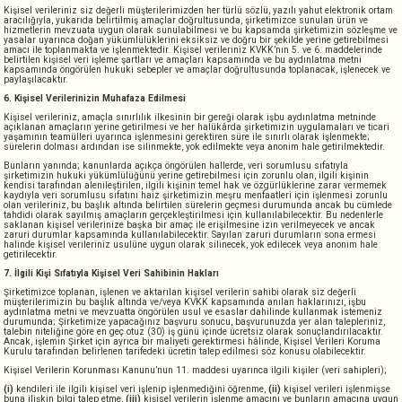
Kişisel verileriniz siz değerli müşterilerimizden her türlü sözlü, yazılı yahut elektronik ortam
aracılığıyla, yukarıda belirtilmiş amaçlar doğrultusunda, şirketimizce sunulan ürün ve
hizmetlerin mevzuata uygun olarak sunulabilmesi ve bu kapsamda şirketimizin sözleşme ve
yasalar uyarınca doğan yükümlülüklerini eksiksiz ve doğru bir şekilde yerine getirebilmesi
amacı ile toplanmakta ve işlenmektedir. Kişisel verileriniz KVKK’nın 5. ve 6. maddelerinde
belirtilen kişisel veri işleme şartları ve amaçları kapsamında ve bu aydınlatma metni
kapsamında öngörülen hukuki sebepler ve amaçlar doğrultusunda toplanacak, işlenecek ve
paylaşılacaktır.
6. Kişisel Verilerinizin Muhafaza Edilmesi
Kişisel verileriniz, amaçla sınırlılık ilkesinin bir gereği olarak işbu aydınlatma metninde
açıklanan amaçların yerine getirilmesi ve her halükârda şirketimizin uygulamaları ve ticari
yaşamının teamülleri uyarınca işlenmesini gerektiren süre ile sınırlı olarak işlenmekte;
sürelerin dolması ardından ise silinmekte, yok edilmekte veya anonim hale getirilmektedir.
Bunların yanında; kanunlarda açıkça öngörülen hallerde, veri sorumlusu sıfatıyla
şirketimizin hukuki yükümlülüğünü yerine getirebilmesi için zorunlu olan, ilgili kişinin
kendisi tarafından alenileştirilen, ilgili kişinin temel hak ve özgürlüklerine zarar vermemek
kaydıyla veri sorumlusu sıfatını haiz şirketimizin meşru menfaatleri için işlenmesi zorunlu
olan verileriniz, bu başlık altında belirtilen sürelerin geçmesi durumunda ancak bu cümlede
tahdidi olarak sayılmış amaçların gerçekleştirilmesi için kullanılabilecektir. Bu nedenlerle
saklanan kişisel verilerinize başka bir amaç ile erişilmesine izin verilmeyecek ve ancak
zaruri durumlar kapsamında kullanılabilecektir. Sayılan zaruri durumların sona ermesi
halinde kişisel verileriniz usulüne uygun olarak silinecek, yok edilecek veya anonim hale
getirilecektir.
7. İlgili Kişi Sıfatıyla Kişisel Veri Sahibinin Hakları
Şirketimizce toplanan, işlenen ve aktarılan kişisel verilerin sahibi olarak siz değerli
müşterilerimizin bu başlık altında ve/veya KVKK kapsamında anılan haklarınızı, işbu
aydınlatma metni ve mevzuatta öngörülen usul ve esaslar dahilinde kullanmak istemeniz
durumunda; Şirketimize yapacağınız başvuru sonucu, başvurunuzda yer alan talepleriniz,
talebin niteliğine göre en geç otuz (30) iş günü içinde ücretsiz olarak sonuçlandırılacaktır.
Ancak, işlemin Şirket için ayrıca bir maliyeti gerektirmesi hâlinde, Kişisel Verileri Koruma
Kurulu tarafından belirlenen tarifedeki ücretin talep edilmesi söz konusu olabilecektir.
Kişisel Verilerin Korunması Kanunu’nun 11. maddesi uyarınca ilgili kişiler (veri sahipleri);
(i)
kendileri ile ilgili kişisel veri işlenip işlenmediğini öğrenme,
(ii)
kişisel verileri işlenmişse
buna ilişkin bilgi talep etme,
(iii)
kişisel verilerin işlenme amacını ve bunların amacına uygun