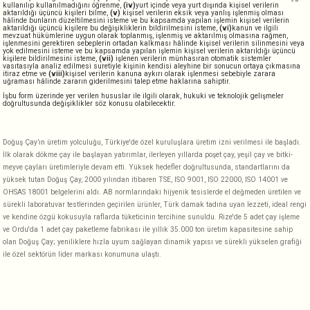
kullanılıp kullanılmadığını öğrenme,
(iv)
yurt içinde veya yurt dışında kişisel verilerin
aktarıldığı üçüncü kişileri bilme,
(v)
kişisel verilerin eksik veya yanlış işlenmiş olması
hâlinde bunların düzeltilmesini isteme ve bu kapsamda yapılan işlemin kişisel verilerin
aktarıldığı üçüncü kişilere bu değişikliklerin bildirilmesini isteme,
(vi)
kanun ve ilgili
mevzuat hükümlerine uygun olarak toplanmış, işlenmiş ve aktarılmış olmasına rağmen,
işlenmesini gerektiren sebeplerin ortadan kalkması hâlinde kişisel verilerin silinmesini veya
yok edilmesini isteme ve bu kapsamda yapılan işlemin kişisel verilerin aktarıldığı üçüncü
kişilere bildirilmesini isteme,
(vii)
işlenen verilerin münhasıran otomatik sistemler
vasıtasıyla analiz edilmesi suretiyle kişinin kendisi aleyhine bir sonucun ortaya çıkmasına
itiraz etme ve
(viii)
kişisel verilerin kanuna aykırı olarak işlenmesi sebebiyle zarara
uğraması hâlinde zararın giderilmesini talep etme haklarına sahiptir.
İşbu form üzerinde yer verilen hususlar ile ilgili olarak, hukuki ve teknolojik gelişmeler
doğrultusunda değişiklikler söz konusu olabilecektir.
Doğuş Çay’ın üretim yolculuğu, Türkiye'de özel kuruluşlara üretim izni verilmesi ile başladı.
İlk olarak dökme çay ile başlayan yatırımlar, ilerleyen yıllarda poşet çay, yeşil çay ve bitki-
meyve çayları üretimleriyle devam etti. Yüksek hedefler doğrultusunda, standartlarını da
yüksek tutan Doğuş Çay, 2000 yılından itibaren TSE, ISO 9001, ISO 22000, ISO 14001 ve
OHSAS 18001 belgelerini aldı. AB normlarındaki hijyenik tesislerde el değmeden üretilen ve
sürekli laboratuvar testlerinden geçirilen ürünler, Türk damak tadına uyan lezzeti, ideal rengi
ve kendine özgü kokusuyla raflarda tüketicinin tercihine sunuldu. Rize'de 5 adet çay işleme
ve Ordu'da 1 adet çay paketleme fabrikası ile yıllık 35.000 ton üretim kapasitesine sahip
olan Doğuş Çay; yeniliklere hızla uyum sağlayan dinamik yapısı ve sürekli yükselen grafiği
ile özel sektörün lider markası konumuna ulaştı.