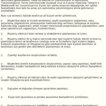
belirtilmesi gerekmektedir. Hatta bu öylesine bir yükümlülüktür ki Aydınlatma
Yükümlülüğünün Yerine Getirilmesinde Uyulacak Usul ve Esaslar Hakkında Tebliğ’in 5.
Maddesinde veri sorumluluarının kişisel veri işleme amacının değiştiğinde, veri işleme
faaliyetinden önce dahi bu amaç için aydınlatma yükümlülüğünü yerine getirmesini
aramaktadır.
Açık rıza vermeniz halinde tarafınıza ait kişisel veriler şirketimizce;
□
Müşterilere daha iyi hizmet verebilmesi, çeşitli avantajların sağlanması, satış,
pazarlama, bilgilendirme, promosyonlar hakkında bilgi verilmesi, kampanya ve koşullar
hakkında bilgi sağlanması, anket, müşteri memnuniyet araştırmalarının yapılabilmesi, satın
alma işlemlerinizin sağlanması, hızlandırılması,
□
Alışveriş sitemizin ticari ve/veya iş stratejilerinin planlanması ve icrası,
□
Alışveriş sitemiz ile iş ilişkisi içerisinde olan ilgili kişilerin hukuki, teknik ve ticari-iş
güvenliğinin temini ile tarafımızın sunduğu ürün ve hizmetlerin ilgili kişilerin beğeni,
kullanım alışkanlıkları ve ihtiyaçlarına göre özelleştirilerek ilgili kişilere önerilmesi ve
tanıtılması için gerekli olan aktivitelerin planlanması ve icrası,
□
Ziyaretçi kayıtlarının oluşturulması ve takibi,
□
Müşterilere yönelik kampanyaların oluşturulması, çapraz satış yapılması, hedef kitle
belirlenmesi, müşteri hareketlerinin takip edilerek kullanıcı deneyimini arttırıcı faaliyetlerin
yürütülmesi,
□
Alışveriş sitemize ait internet sitesi ile mobil uygulamanın işleyişinin geliştirilmesi ve
müşteri ihtiyaçlarına göre kişiselleştirilmesi,
□
Doğrudan ve doğrudan olmayan pazarlama yapılması,
□
Kişiye özel pazarlama ve yeniden pazarlama faaliyetlerinin yürütülmesi,
□
Kişiye özel segmentasyon, hedefleme, analiz ve şirket içi raporlama faaliyetlerinin