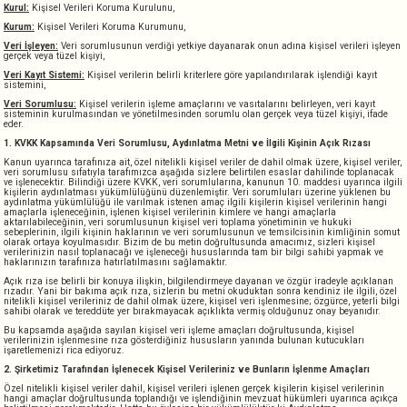
Kurul:
Kişisel Verileri Koruma Kurulunu,
Kurum:
Kişisel Verileri Koruma Kurumunu,
Veri İşleyen:
Veri sorumlusunun verdiği yetkiye dayanarak onun adına kişisel verileri işleyen
gerçek veya tüzel kişiyi,
Veri Kayıt Sistemi:
Kişisel verilerin belirli kriterlere göre yapılandırılarak işlendiği kayıt
sistemini,
Veri Sorumlusu:
Kişisel verilerin işleme amaçlarını ve vasıtalarını belirleyen, veri kayıt
sisteminin kurulmasından ve yönetilmesinden sorumlu olan gerçek veya tüzel kişiyi, ifade
eder.
1. KVKK Kapsamında Veri Sorumlusu, Aydınlatma Metni ve İlgili Kişinin Açık Rızası
Kanun uyarınca tarafınıza ait, özel nitelikli kişisel veriler de dahil olmak üzere, kişisel veriler,
veri sorumlusu sıfatıyla tarafımızca aşağıda sizlere belirtilen esaslar dahilinde toplanacak
ve işlenecektir. Bilindiği üzere KVKK, veri sorumlularına, kanunun 10. maddesi uyarınca ilgili
kişilerin aydınlatması yükümlülüğünü düzenlemiştir. Veri sorumluları üzerine yüklenen bu
aydınlatma yükümlülüğü ile varılmak istenen amaç ilgili kişilerin kişisel verilerinin hangi
amaçlarla işleneceğinin, işlenen kişisel verilerinin kimlere ve hangi amaçlarla
aktarılabileceğinin, veri sorumlusunun kişisel veri toplama yönetiminin ve hukuki
sebeplerinin, ilgili kişinin haklarının ve veri sorumlusunun ve temsilcisinin kimliğinin somut
olarak ortaya koyulmasıdır. Bizim de bu metin doğrultusunda amacımız, sizleri kişisel
verilerinizin nasıl toplanacağı ve işleneceği hususlarında tam bir bilgi sahibi yapmak ve
haklarınızın tarafınıza hatırlatılmasını sağlamaktır.
Açık rıza ise belirli bir konuya ilişkin, bilgilendirmeye dayanan ve özgür iradeyle açıklanan
rızadır. Yani bir bakıma açık rıza, sizlerin bu metni okuduktan sonra kendiniz ile ilgili, özel
nitelikli kişisel verileriniz de dahil olmak üzere, kişisel veri işlenmesine; özgürce, yeterli bilgi
sahibi olarak ve tereddüte yer bırakmayacak açıklıkta vermiş olduğunuz onay beyanıdır.
Bu kapsamda aşağıda sayılan kişisel veri işleme amaçları doğrultusunda, kişisel
verilerinizin işlenmesine rıza gösterdiğiniz hususların yanında bulunan kutucukları
işaretlemenizi rica ediyoruz.
2. Şirketimiz Tarafından İşlenecek Kişisel Verileriniz ve Bunların İşlenme Amaçları
Özel nitelikli kişisel veriler dahil, kişisel verileri işlenen gerçek kişilerin kişisel verilerinin
hangi amaçlar doğrultusunda toplandığı ve işlendiğinin mevzuat hükümleri uyarınca açıkça