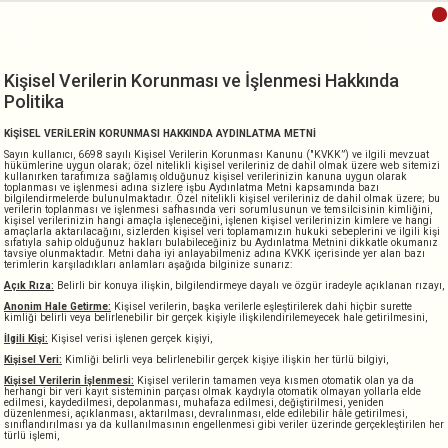
Geri Dön
Geri Dön
e
Kişisel Verilerin Korunması ve İşlenmesi Hakkında
Politika
KİŞİSEL VERİLERİN KORUNMASI HAKKINDA AYDINLATMA METNİ
Sayın kullanıcı, 6698 sayılı Kişisel Verilerin Korunması Kanunu ("KVKK”) ve ilgili mevzuat
hükümlerine uygun olarak; özel nitelikli kişisel verileriniz de dahil olmak üzere web sitemizi
aylar
kullanırken tarafımıza sağlamış olduğunuz kişisel verilerinizin kanuna uygun olarak
toplanması ve işlenmesi adına sizlere işbu Aydınlatma Metni kapsamında bazı
bilgilendirmelerde bulunulmaktadır. Özel nitelikli kişisel verileriniz de dahil olmak üzere; bu
verilerin toplanması ve işlenmesi safhasında veri sorumlusunun ve temsilcisinin kimliğini,
kişisel verilerinizin hangi amaçla işleneceğini, işlenen kişisel verilerinizin kimlere ve hangi
ylar
amaçlarla aktarılacağını, sizlerden kişisel veri toplamamızın hukuki sebeplerini ve ilgili kişi
sıfatıyla sahip olduğunuz hakları bulabileceğiniz bu Aydınlatma Metnini dikkatle okumanız
tavsiye olunmaktadır. Metni daha iyi anlayabilmeniz adına KVKK içerisinde yer alan bazı
terimlerin karşıladıkları anlamları aşağıda bilginize sunarız:
Açık Rıza:
Belirli bir konuya ilişkin, bilgilendirmeye dayalı ve özgür iradeyle açıklanan rızayı,
Anonim Hale Getirme:
Kişisel verilerin, başka verilerle eşleştirilerek dahi hiçbir surette
kimliği belirli veya belirlenebilir bir gerçek kişiyle ilişkilendirilemeyecek hale getirilmesini,
İlgili Kişi:
Kişisel verisi işlenen gerçek kişiyi,
Kişisel Veri:
Kimliği belirli veya belirlenebilir gerçek kişiye ilişkin her türlü bilgiyi,
Kişisel Verilerin İşlenmesi:
Kişisel verilerin tamamen veya kısmen otomatik olan ya da
herhangi bir veri kayıt sisteminin parçası olmak kaydıyla otomatik olmayan yollarla elde
edilmesi, kaydedilmesi, depolanması, muhafaza edilmesi, değiştirilmesi, yeniden
düzenlenmesi, açıklanması, aktarılması, devralınması, elde edilebilir hâle getirilmesi,
sınıflandırılması ya da kullanılmasının engellenmesi gibi veriler üzerinde gerçekleştirilen her
türlü işlemi,