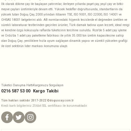
İlk olarak dökme çay ile başlayan yatırımlar, ilerleyen yıllarda poşet çay, yeşil çay ve bitki-
meyve çayları üretimleriyle devam etti. Yüksek hedefler doğrultusunda, standartlarını da
yüksek tutan Doğuş Çay, 2000 yılından itibaren TSE, ISO 9001, ISO 22000, ISO 14001 ve
OHSAS 18001 belgelerini aldı. AB normlarındaki hijyenik tesislerde el değmeden üretilen ve
sürekli laboratuvar testlerinden geçirilen ürünler, Türk damak tadına uyan lezzeti, ideal rengi
ve kendine özgü kokusuyla raflarda tüketicinin tercihine sunuldu. Rize'de 5 adet çay işleme
ve Ordu'da 1 adet çay paketleme fabrikası ile yıllık 35.000 ton üretim kapasitesine sahip
olan Doğuş Çay; yeniliklere hızla uyum sağlayan dinamik yapısı ve sürekli yükselen grafiği
ile özel sektörün lider markası konumuna ulaştı.
Tüketici Danışma Hattı
Kargonuzu Sorgulayın
0216 587 53 00
Kargo Takibi
Tüm hakları saklıdır 2017-2022 ©doguscay.com.tr
Kredi kartı bilgileriniz 256bit SSL sertifikası ile korunmaktadır.