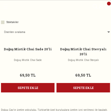
Geri Dön
Geri Dön
e
Stoktakiler
aylar
Doğuş Mistik Chai Sade 20'li
Doğuş Mistik Chai Stevyalı
20'li
ylar
Doğuş Mistik Chai Sade
Doğuş Mistik Chai Stevyalı
69,50 TL
69,50 TL
SEPETE EKLE
SEPETE EKLE
Doğuş Çay’ın üretim yolculuğu, Türkiye'de özel kuruluşlara üretim izni verilmesi ile başladı.