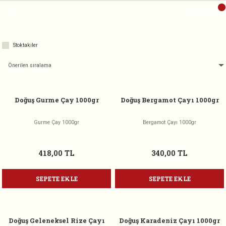
Geri Dön
Geri Dön
e
Stoktakiler
aylar
Doğuş Gurme Çay 1000gr
Doğuş Bergamot Çayı 1000gr
ylar
Gurme Çay 1000gr
Bergamot Çayı 1000gr
418,00 TL
340,00 TL
SEPETE EKLE
SEPETE EKLE
Doğuş Geleneksel Rize Çayı
Doğuş Karadeniz Çayı 1000gr