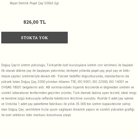
Royal Demlik Poşet Çay 500x3.2gr
826,00 TL
STOKTA YOK
Doğuş Çay’ın üretim yolculuğu, Türkiye'de özel kuruluşlara üretim izni verilmesi ile başladı.
İlk olarak dökme çay ile başlayan yatırımlar, ilerleyen yıllarda poşet çay, yeşil çay ve bitki-
meyve çayları üretimleriyle devam etti. Yüksek hedefler doğrultusunda, standartlarını da
yüksek tutan Doğuş Çay, 2000 yılından itibaren TSE, ISO 9001, ISO 22000, ISO 14001 ve
OHSAS 18001 belgelerini aldı. AB normlarındaki hijyenik tesislerde el değmeden üretilen ve
sürekli laboratuvar testlerinden geçirilen ürünler, Türk damak tadına uyan lezzeti, ideal rengi
ve kendine özgü kokusuyla raflarda tüketicinin tercihine sunuldu. Rize'de 5 adet çay işleme
ve Ordu'da 1 adet çay paketleme fabrikası ile yıllık 35.000 ton üretim kapasitesine sahip
olan Doğuş Çay; yeniliklere hızla uyum sağlayan dinamik yapısı ve sürekli yükselen grafiği
ile özel sektörün lider markası konumuna ulaştı.